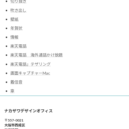
切り抜き
吹き出し
壁紙
年賀状
情報
楽天電話
楽天電話 海外通話かけ放題
楽天電話」テザリング
画面キャプチャーMac
着信音
車
ナカザワデザインオフィス
〒557-0021
大阪市西成区