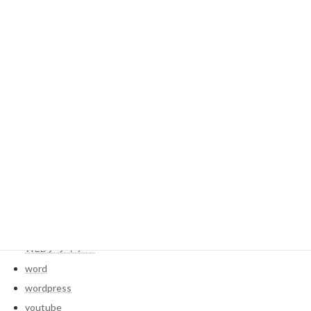
photoshop font
photoshop-banner
php
pointer
pop-up blocker
premiere pro
seach-console
ssd
storage
studio
systemdata
webサイト
WEBデザイナー
word
wordpress
youtube