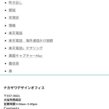
吹き出し
壁紙
年賀状
情報
楽天電話
楽天電話 海外通話かけ放題
楽天電話」テザリング
画面キャプチャーMac
着信音
車
ナカザワデザインオフィス
〒557-0021
大阪市西成区
営業時間 9.00am–5.00pm
Contents